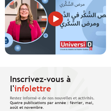
(en
arabe)
dans
une
fenêtre
modale.
Inscrivez-vous à
l'
infolettre
Restez informé·e de nos nouvelles et activités.
Quatre publications par année : février, mai,
août et novembre
.