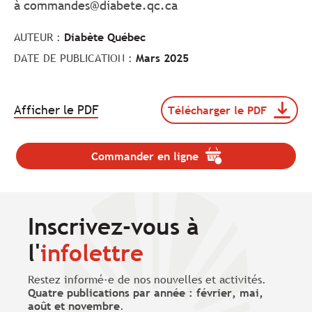
à
commandes@diabete.qc.ca
AUTEUR :
Diabète Québec
DATE DE PUBLICATION :
Mars 2025
.
Afficher le PDF
Télécharger le PDF
Télécharger
Le
le
lien
document
va
109091-
Commander en ligne
.
s'ouvrir
DQC25-
Le
dans
Depliant-
lien
Ramadan-
un
va
Arabe
nouvel
s'ouvrir
Inscrivez-vous à
(format
onglet.
dans
pdf,
un
l'
infolettre
taille
nouvel
de
onglet.
1
Restez informé·e de nos nouvelles et activités.
Mo).
Quatre publications par année : février, mai,
août et novembre
.