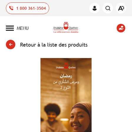
Ouvrir
1 800 361-3504
Espace
la
des
barre
membres
d'outil
MENU
d'acces
Ouvrir
la
navigation
du
Retour à la liste des produits
site