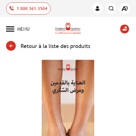
Ouvrir
1 800 361-3504
Espace
la
des
barre
membres
d'outil
MENU
d'acces
Ouvrir
la
navigation
du
Retour à la liste des produits
site