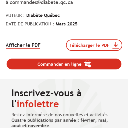
à
commandes@diabete.qc.ca
AUTEUR :
Diabète Québec
DATE DE PUBLICATION :
Mars 2025
.
Afficher le PDF
Télécharger le PDF
Télécharger
Le
le
lien
document
va
Depliant_2025_Soin_pieds_
Commander en ligne
.
s'ouvrir
(format
Le
dans
pdf,
lien
taille
un
va
de
nouvel
s'ouvrir
Inscrivez-vous à
695
onglet.
dans
Ko).
un
l'
infolettre
nouvel
onglet.
Restez informé·e de nos nouvelles et activités.
Quatre publications par année : février, mai,
août et novembre
.