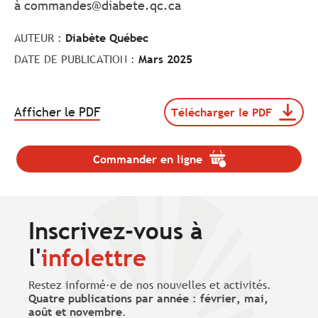
à
commandes@diabete.qc.ca
AUTEUR :
Diabète Québec
DATE DE PUBLICATION :
Mars 2025
.
Afficher le PDF
Télécharger le PDF
Télécharger
Le
le
lien
document
va
Depliant_2025_Mythes_dia
Commander en ligne
.
s'ouvrir
(format
Le
dans
pdf,
lien
taille
un
va
de
nouvel
s'ouvrir
Inscrivez-vous à
703
onglet.
dans
Ko).
un
l'
infolettre
nouvel
onglet.
Restez informé·e de nos nouvelles et activités.
Quatre publications par année : février, mai,
août et novembre
.