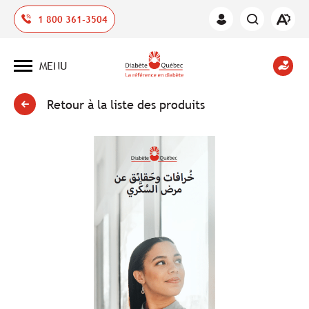
Ouvrir
1 800 361-3504
Espace
la
des
barre
membres
d'outil
MENU
d'acces
Ouvrir
la
navigation
du
Retour à la liste des produits
site