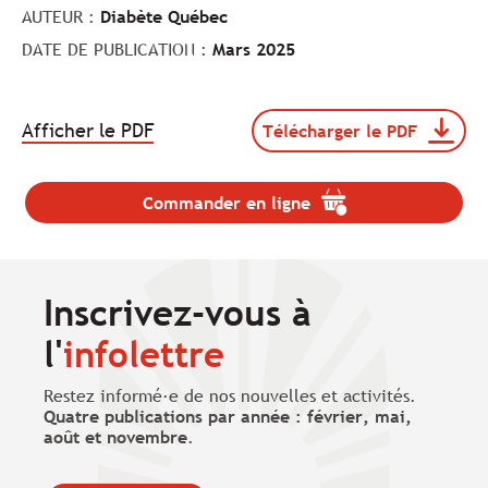
AUTEUR :
Diabète Québec
DATE DE PUBLICATION :
Mars 2025
.
Afficher le PDF
Télécharger le PDF
Télécharger
Le
le
lien
document
va
Depliant_2025_Stress_diab
Commander en ligne
.
s'ouvrir
(format
Le
dans
pdf,
lien
taille
un
va
de
nouvel
s'ouvrir
Inscrivez-vous à
513
onglet.
dans
Ko).
un
l'
infolettre
nouvel
onglet.
Restez informé·e de nos nouvelles et activités.
Quatre publications par année : février, mai,
août et novembre
.